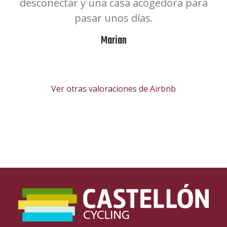
a y
desconectar y una casa acogedora para
e
vo
pasar unos días.
da
Marian
Ver otras valoraciones de Airbnb